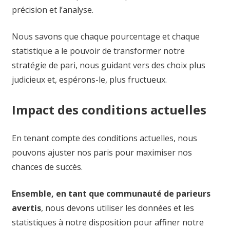
précision et l’analyse.
Nous savons que chaque pourcentage et chaque
statistique a le pouvoir de transformer notre
stratégie de pari, nous guidant vers des choix plus
judicieux et, espérons-le, plus fructueux.
Impact des conditions actuelles
En tenant compte des conditions actuelles, nous
pouvons ajuster nos paris pour maximiser nos
chances de succès.
Ensemble, en tant que communauté de parieurs
avertis
, nous devons utiliser les données et les
statistiques à notre disposition pour affiner notre