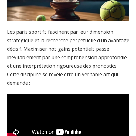
Les paris sportifs fascinent par leur dimension
stratégique et la recherche perpétuelle d’un avantage
décisif. Maximiser nos gains potentiels passe
inévitablement par une compréhension approfondie
et une interprétation rigoureuse des pronostics.
Cette discipline se révèle être un véritable art qui
demande :