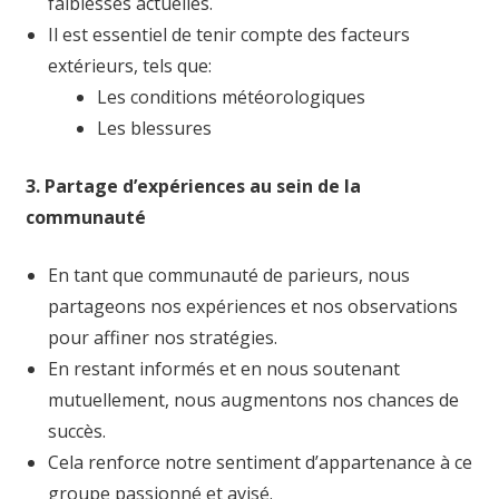
faiblesses actuelles.
Il est essentiel de tenir compte des facteurs
extérieurs, tels que:
Les conditions météorologiques
Les blessures
3. Partage d’expériences au sein de la
communauté
En tant que communauté de parieurs, nous
partageons nos expériences et nos observations
pour affiner nos stratégies.
En restant informés et en nous soutenant
mutuellement, nous augmentons nos chances de
succès.
Cela renforce notre sentiment d’appartenance à ce
groupe passionné et avisé.