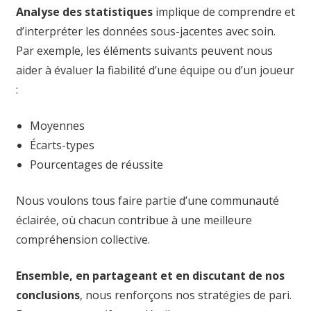
Analyse des statistiques
implique de comprendre et
d’interpréter les données sous-jacentes avec soin.
Par exemple, les éléments suivants peuvent nous
aider à évaluer la fiabilité d’une équipe ou d’un joueur
:
Moyennes
Écarts-types
Pourcentages de réussite
Nous voulons tous faire partie d’une communauté
éclairée, où chacun contribue à une meilleure
compréhension collective.
Ensemble, en partageant et en discutant de nos
conclusions
, nous renforçons nos stratégies de pari.