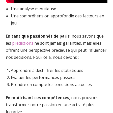
Une analyse minutieuse
Une compréhension approfondie des facteurs en
jeu
En tant que passionnés de paris
, nous savons que
les
prédictions
ne sont jamais garanties, mais elles
offrent une perspective précieuse qui peut influencer
nos décisions. Pour cela, nous devons :
Apprendre à déchiffrer les statistiques
Évaluer les performances passées
Prendre en compte les conditions actuelles
En maîtrisant ces compétences
, nous pouvons
transformer notre passion en une activité plus
lucrative.