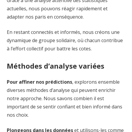
Grâce à une analyse attentive des statistiques
actuelles, nous pouvons réagir rapidement et
adapter nos paris en conséquence.
En restant connectés et informés, nous créons une
dynamique de groupe solidaire, où chacun contribue
à l’effort collectif pour battre les cotes.
Méthodes d’analyse variées
Pour affiner nos prédictions
, explorons ensemble
diverses méthodes d’analyse qui peuvent enrichir
notre approche. Nous savons combien il est
important de se sentir confiant et bien informé dans
nos choix.
Plongeons dans les données
et utilisons-les comme