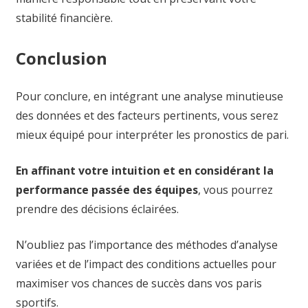
stabilité financière.
Conclusion
Pour conclure, en intégrant une analyse minutieuse
des données et des facteurs pertinents, vous serez
mieux équipé pour interpréter les pronostics de pari.
En affinant votre intuition et en considérant la
performance passée des équipes
, vous pourrez
prendre des décisions éclairées.
N’oubliez pas l’importance des méthodes d’analyse
variées et de l’impact des conditions actuelles pour
maximiser vos chances de succès dans vos paris
sportifs.