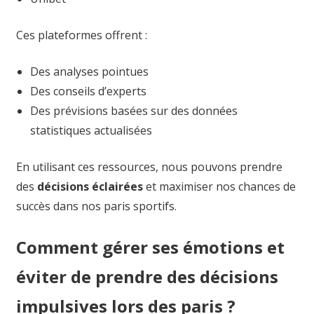
Ces plateformes offrent :
Des analyses pointues
Des conseils d’experts
Des prévisions basées sur des données
statistiques actualisées
En utilisant ces ressources, nous pouvons prendre
des
décisions éclairées
et maximiser nos chances de
succès dans nos paris sportifs.
Comment gérer ses émotions et
éviter de prendre des décisions
impulsives lors des paris ?