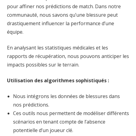
pour affiner nos prédictions de match. Dans notre
communauté, nous savons qu’une blessure peut
drastiquement influencer la performance d’une
équipe.
En analysant les statistiques médicales et les
rapports de récupération, nous pouvons anticiper les
impacts possibles sur le terrain.
Utilisation des algorithmes sophistiqués :
Nous intégrons les données de blessures dans
nos prédictions.
Ces outils nous permettent de modéliser différents
scénarios en tenant compte de l’absence
potentielle d’un joueur clé.