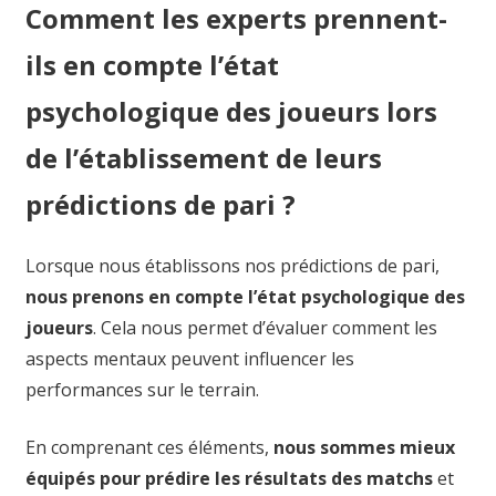
Comment les experts prennent-
ils en compte l’état
psychologique des joueurs lors
de l’établissement de leurs
prédictions de pari ?
Lorsque nous établissons nos prédictions de pari,
nous prenons en compte l’état psychologique des
joueurs
. Cela nous permet d’évaluer comment les
aspects mentaux peuvent influencer les
performances sur le terrain.
En comprenant ces éléments,
nous sommes mieux
équipés pour prédire les résultats des matchs
et