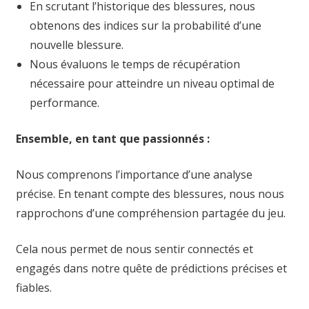
En scrutant l’historique des blessures, nous
obtenons des indices sur la probabilité d’une
nouvelle blessure.
Nous évaluons le temps de récupération
nécessaire pour atteindre un niveau optimal de
performance.
Ensemble, en tant que passionnés :
Nous comprenons l’importance d’une analyse
précise. En tenant compte des blessures, nous nous
rapprochons d’une compréhension partagée du jeu.
Cela nous permet de nous sentir connectés et
engagés dans notre quête de prédictions précises et
fiables.