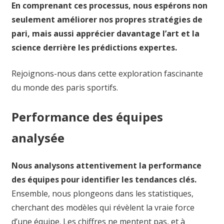
En comprenant ces processus, nous espérons non
seulement améliorer nos propres stratégies de
pari, mais aussi apprécier davantage l’art et la
science derrière les prédictions expertes.
Rejoignons-nous dans cette exploration fascinante
du monde des paris sportifs.
Performance des équipes
analysée
Nous analysons attentivement la performance
des équipes pour identifier les tendances clés.
Ensemble, nous plongeons dans les statistiques,
cherchant des modèles qui révèlent la vraie force
d’une équipe. Les chiffres ne mentent pas, et à