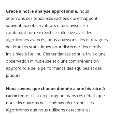
Grâce à notre analyse approfondie,
nous
déterrons des tendances cachées qui échappent
souvent aux observateurs moins avisés. En
combinant notre expertise collective avec des
algorithmes avancés, nous analysons des montagnes
de données statistiques pour discerner des motifs
invisibles à l’œil nu. Ces tendances sont le fruit d’une
observation minutieuse et d’une compréhension
approfondie de la performance des équipes et des
joueurs.
Nous savons que chaque donnée a une histoire à
raconter,
et c’est en plongeant dans ces détails que
nous découvrons des schémas récurrents. Les
algorithmes que nous utilisons détectent les