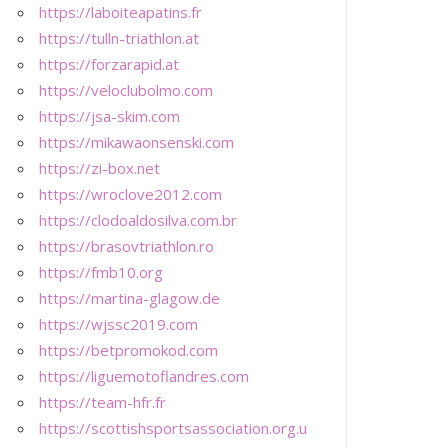
https://laboiteapatins.fr
https://tulln-triathlon.at
https://forzarapid.at
https://veloclubolmo.com
https://jsa-skim.com
https://mikawaonsenski.com
https://zi-box.net
https://wroclove2012.com
https://clodoaldosilva.com.br
https://brasovtriathlon.ro
https://fmb10.org
https://martina-glagow.de
https://wjssc2019.com
https://betpromokod.com
https://liguemotoflandres.com
https://team-hfr.fr
https://scottishsportsassociation.org.u