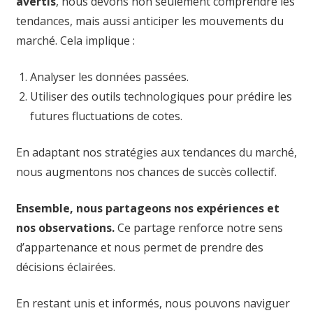
avertis
, nous devons non seulement comprendre les
tendances, mais aussi anticiper les mouvements du
marché. Cela implique :
Analyser les données passées.
Utiliser des outils technologiques pour prédire les
futures fluctuations de cotes.
En adaptant nos stratégies aux tendances du marché,
nous augmentons nos chances de succès collectif.
Ensemble, nous partageons nos expériences et
nos observations.
Ce partage renforce notre sens
d’appartenance et nous permet de prendre des
décisions éclairées.
En restant unis et informés, nous pouvons naviguer