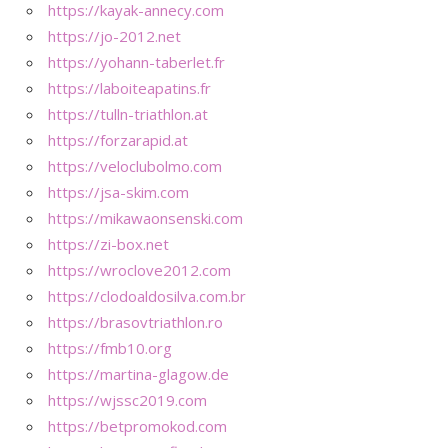
https://kayak-annecy.com
https://jo-2012.net
https://yohann-taberlet.fr
https://laboiteapatins.fr
https://tulln-triathlon.at
https://forzarapid.at
https://veloclubolmo.com
https://jsa-skim.com
https://mikawaonsenski.com
https://zi-box.net
https://wroclove2012.com
https://clodoaldosilva.com.br
https://brasovtriathlon.ro
https://fmb10.org
https://martina-glagow.de
https://wjssc2019.com
https://betpromokod.com