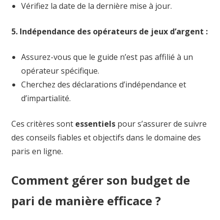
Vérifiez la date de la dernière mise à jour.
5. Indépendance des opérateurs de jeux d’argent :
Assurez-vous que le guide n’est pas affilié à un
opérateur spécifique.
Cherchez des déclarations d’indépendance et
d’impartialité.
Ces critères sont
essentiels
pour s’assurer de suivre
des conseils fiables et objectifs dans le domaine des
paris en ligne.
Comment gérer son budget de
pari de manière efficace ?