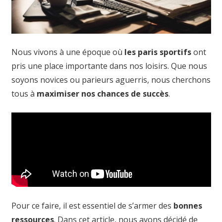
Nous vivons à une époque où
les paris sportifs
ont
pris une place importante dans nos loisirs. Que nous
soyons novices ou parieurs aguerris, nous cherchons
tous à
maximiser nos chances de succès
.
Pour ce faire, il est essentiel de s’armer des
bonnes
ressources
. Dans cet article, nous avons décidé de