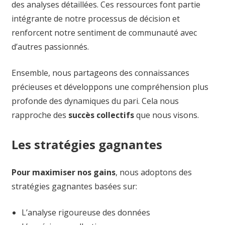
des analyses détaillées. Ces ressources font partie
intégrante de notre processus de décision et
renforcent notre sentiment de communauté avec
d’autres passionnés.
Ensemble, nous partageons des connaissances
précieuses et développons une compréhension plus
profonde des dynamiques du pari. Cela nous
rapproche des
succès collectifs
que nous visons.
Les stratégies gagnantes
Pour maximiser nos gains
, nous adoptons des
stratégies gagnantes basées sur:
L’analyse rigoureuse des données