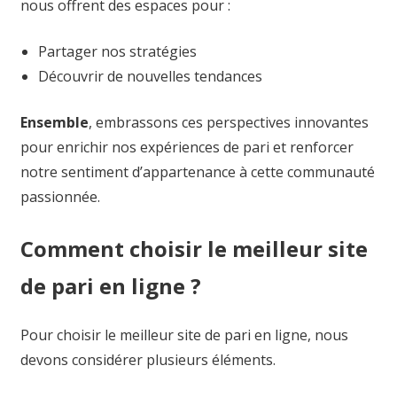
nous offrent des espaces pour :
Partager nos stratégies
Découvrir de nouvelles tendances
Ensemble
, embrassons ces perspectives innovantes
pour enrichir nos expériences de pari et renforcer
notre sentiment d’appartenance à cette communauté
passionnée.
Comment choisir le meilleur site
de pari en ligne ?
Pour choisir le meilleur site de pari en ligne, nous
devons considérer plusieurs éléments.