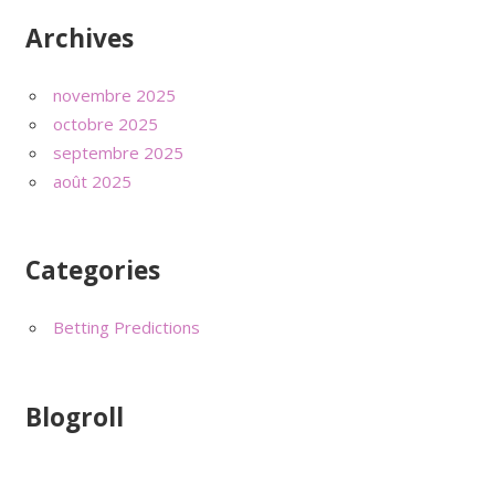
Archives
novembre 2025
octobre 2025
septembre 2025
août 2025
Categories
Betting Predictions
Blogroll