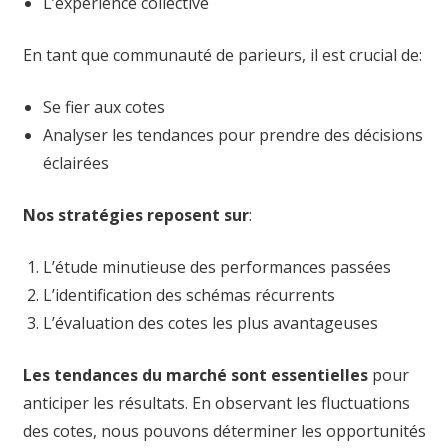
L’expérience collective
En tant que communauté de parieurs, il est crucial de:
Se fier aux cotes
Analyser les tendances pour prendre des décisions
éclairées
Nos stratégies reposent sur
:
L’étude minutieuse des performances passées
L’identification des schémas récurrents
L’évaluation des cotes les plus avantageuses
Les tendances du marché sont essentielles
pour
anticiper les résultats. En observant les fluctuations
des cotes, nous pouvons déterminer les opportunités