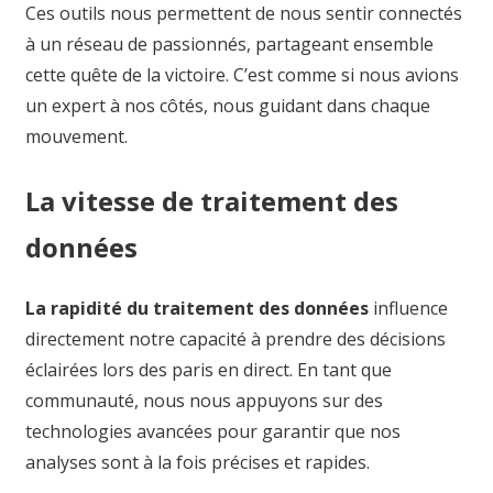
Ces outils nous permettent de nous sentir connectés
à un réseau de passionnés, partageant ensemble
cette quête de la victoire. C’est comme si nous avions
un expert à nos côtés, nous guidant dans chaque
mouvement.
La vitesse de traitement des
données
La rapidité du traitement des données
influence
directement notre capacité à prendre des décisions
éclairées lors des paris en direct. En tant que
communauté, nous nous appuyons sur des
technologies avancées pour garantir que nos
analyses sont à la fois précises et rapides.