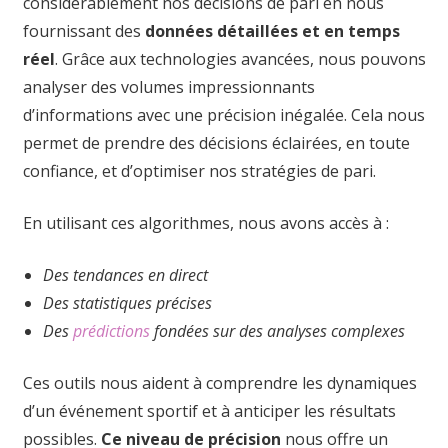
considérablement nos décisions de pari en nous
fournissant des
données détaillées et en temps
réel
. Grâce aux technologies avancées, nous pouvons
analyser des volumes impressionnants
d’informations avec une précision inégalée. Cela nous
permet de prendre des décisions éclairées, en toute
confiance, et d’optimiser nos stratégies de pari.
En utilisant ces algorithmes, nous avons accès à :
Des tendances en direct
Des statistiques précises
Des
prédictions
fondées sur des analyses complexes
Ces outils nous aident à comprendre les dynamiques
d’un événement sportif et à anticiper les résultats
possibles.
Ce niveau de précision
nous offre un