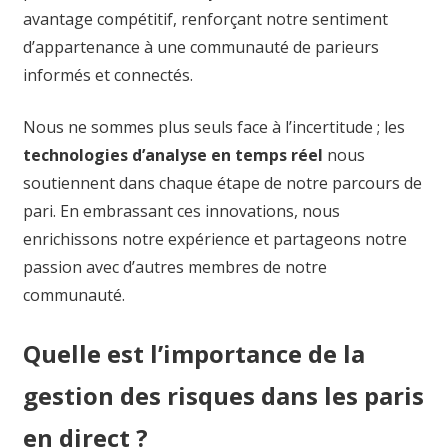
avantage compétitif, renforçant notre sentiment
d’appartenance à une communauté de parieurs
informés et connectés.
Nous ne sommes plus seuls face à l’incertitude ; les
technologies d’analyse en temps réel
nous
soutiennent dans chaque étape de notre parcours de
pari. En embrassant ces innovations, nous
enrichissons notre expérience et partageons notre
passion avec d’autres membres de notre
communauté.
Quelle est l’importance de la
gestion des risques dans les paris
en direct ?