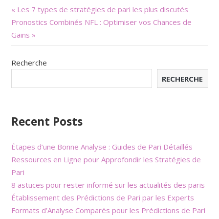
Navigation
« Les 7 types de stratégies de pari les plus discutés
Pronostics Combinés NFL : Optimiser vos Chances de
de
Gains »
l’article
Recherche
RECHERCHE
Recent Posts
Étapes d’une Bonne Analyse : Guides de Pari Détaillés
Ressources en Ligne pour Approfondir les Stratégies de
Pari
8 astuces pour rester informé sur les actualités des paris
Établissement des Prédictions de Pari par les Experts
Formats d’Analyse Comparés pour les Prédictions de Pari