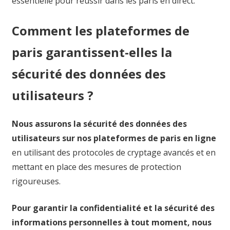
essentielle pour réussir dans les paris en direct.
Comment les plateformes de
paris garantissent-elles la
sécurité des données des
utilisateurs ?
Nous assurons la sécurité des données des
utilisateurs sur nos plateformes de paris en ligne
en utilisant des protocoles de cryptage avancés et en
mettant en place des mesures de protection
rigoureuses.
Pour garantir la confidentialité et la sécurité des
informations personnelles à tout moment, nous