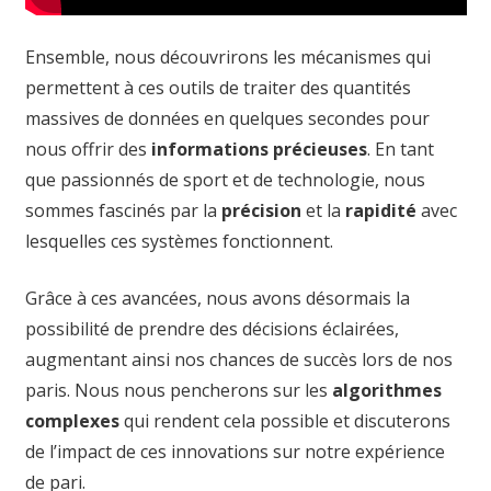
Ensemble, nous découvrirons les mécanismes qui
permettent à ces outils de traiter des quantités
massives de données en quelques secondes pour
nous offrir des
informations précieuses
. En tant
que passionnés de sport et de technologie, nous
sommes fascinés par la
précision
et la
rapidité
avec
lesquelles ces systèmes fonctionnent.
Grâce à ces avancées, nous avons désormais la
possibilité de prendre des décisions éclairées,
augmentant ainsi nos chances de succès lors de nos
paris. Nous nous pencherons sur les
algorithmes
complexes
qui rendent cela possible et discuterons
de l’impact de ces innovations sur notre expérience
de pari.