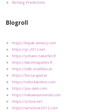
Betting Predictions
Blogroll
https://kayak-annecy.com
https://jo-2012.net
https://yohann-taberlet.fr
https://laboiteapatins.fr
https://tulln-triathlon.at
https://forzarapid.at
https://veloclubolmo.com
https://jsa-skim.com
https://mikawaonsenski.com
https://zi-box.net
https://wroclove2012.com