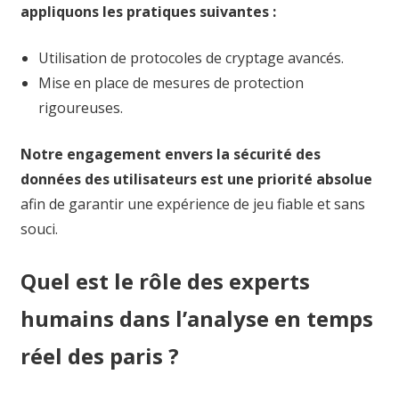
appliquons les pratiques suivantes :
Utilisation de protocoles de cryptage avancés.
Mise en place de mesures de protection
rigoureuses.
Notre engagement envers la sécurité des
données des utilisateurs est une priorité absolue
afin de garantir une expérience de jeu fiable et sans
souci.
Quel est le rôle des experts
humains dans l’analyse en temps
réel des paris ?