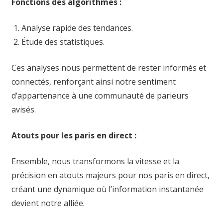
Fonctions des algorithmes :
Analyse rapide des tendances.
Étude des statistiques.
Ces analyses nous permettent de rester informés et
connectés, renforçant ainsi notre sentiment
d’appartenance à une communauté de parieurs
avisés.
Atouts pour les paris en direct :
Ensemble, nous transformons la vitesse et la
précision en atouts majeurs pour nos paris en direct,
créant une dynamique où l’information instantanée
devient notre alliée.