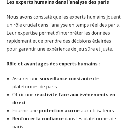
Les experts humains dans l’analyse des paris
Nous avons constaté que les experts humains jouent
un rôle crucial dans l’analyse en temps réel des paris.
Leur expertise permet d’interpréter les données
rapidement et de prendre des décisions éclairées
pour garantir une expérience de jeu sûre et juste.
Rôle et avantages des experts humains :
Assurer une
surveillance constante
des
plateformes de paris.
Offrir une
réactivité face aux événements en
direct
.
Fournir une
protection accrue
aux utilisateurs.
Renforcer la confiance
dans les plateformes de
paris.