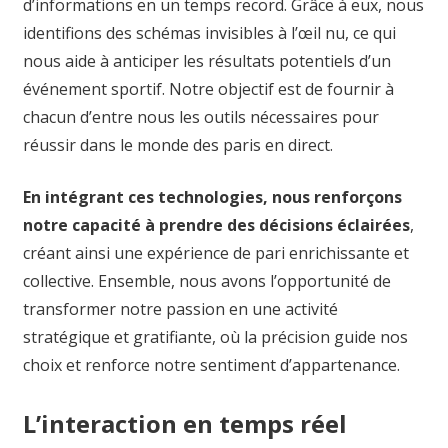
d’informations en un temps record. Grâce à eux, nous
identifions des schémas invisibles à l’œil nu, ce qui
nous aide à anticiper les résultats potentiels d’un
événement sportif. Notre objectif est de fournir à
chacun d’entre nous les outils nécessaires pour
réussir dans le monde des paris en direct.
En intégrant ces technologies, nous renforçons
notre capacité à prendre des décisions éclairées
,
créant ainsi une expérience de pari enrichissante et
collective. Ensemble, nous avons l’opportunité de
transformer notre passion en une activité
stratégique et gratifiante, où la précision guide nos
choix et renforce notre sentiment d’appartenance.
L’interaction en temps réel