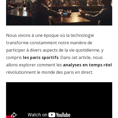
Nous vivons à une époque où la technologie
transforme constamment notre manière de
participer à divers aspects de la vie quotidienne, y
compris
les paris sportifs
. Dans cet article, nous
allons explorer comment les
analyses en temps réel
révolutionnent le monde des paris en direct.