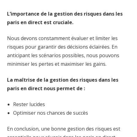
L’importance de la gestion des risques dans les
paris en direct est cruciale.
Nous devons constamment évaluer et limiter les
risques pour garantir des décisions éclairées. En
anticipant les scénarios possibles, nous pouvons
minimiser les pertes et maximiser les gains.
La maîtrise de la gestion des risques dans les
paris en direct nous permet de :
Rester lucides
Optimiser nos chances de succès
En conclusion, une bonne gestion des risques est