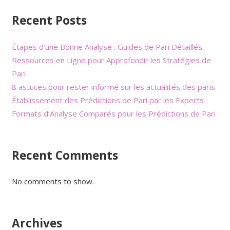
Recent Posts
Étapes d’une Bonne Analyse : Guides de Pari Détaillés
Ressources en Ligne pour Approfondir les Stratégies de
Pari
8 astuces pour rester informé sur les actualités des paris
Établissement des Prédictions de Pari par les Experts
Formats d’Analyse Comparés pour les Prédictions de Pari
Recent Comments
No comments to show.
Archives