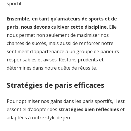
sportif.
Ensemble, en tant qu’amateurs de sports et de
paris, nous devons cultiver cette discipline.
Elle
nous permet non seulement de maximiser nos
chances de succès, mais aussi de renforcer notre
sentiment d’appartenance à un groupe de parieurs
responsables et avisés. Restons prudents et
déterminés dans notre quête de réussite.
Stratégies de paris efficaces
Pour optimiser nos gains dans les paris sportifs, il est
essentiel d’adopter des
stratégies bien réfléchies
et
adaptées à notre style de jeu.