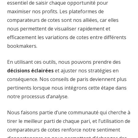
essentiel de saisir chaque opportunité pour
maximiser nos profits. Les plateformes de
comparateurs de cotes sont nos alliées, car elles
nous permettent de visualiser rapidement et
efficacement les variations de cotes entre différents
bookmakers.
En utilisant ces outils, nous pouvons prendre des
décisions éclairées
et ajuster nos stratégies en
conséquence. Nos conseils de paris deviennent plus
pertinents lorsque nous intégrons cette étape dans
notre processus d’analyse.
Nous faisons partie d’une communauté qui cherche à
tirer le meilleur parti de chaque pari, et l’utilisation de
comparateurs de cotes renforce notre sentiment