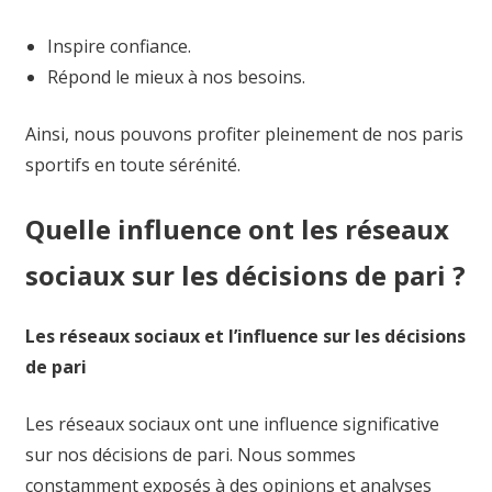
Inspire confiance.
Répond le mieux à nos besoins.
Ainsi, nous pouvons profiter pleinement de nos paris
sportifs en toute sérénité.
Quelle influence ont les réseaux
sociaux sur les décisions de pari ?
Les réseaux sociaux et l’influence sur les décisions
de pari
Les réseaux sociaux ont une influence significative
sur nos décisions de pari. Nous sommes
constamment exposés à des opinions et analyses