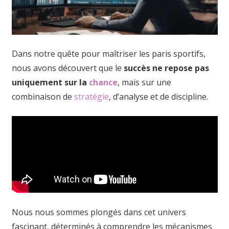
Dans notre quête pour maîtriser les paris sportifs,
nous avons découvert que le
succès ne repose pas
uniquement sur la
chance
, mais sur une
combinaison de
stratégie
, d’analyse et de discipline.
Nous nous sommes plongés dans cet univers
fascinant, déterminés à comprendre les mécanismes