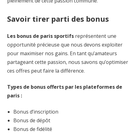
pleinement de cette passion commune.
Savoir tirer parti des bonus
Les bonus de paris sportifs
représentent une
opportunité précieuse que nous devons exploiter
pour maximiser nos gains. En tant qu’amateurs
partageant cette passion, nous savons qu’optimiser
ces offres peut faire la différence.
Types de bonus offerts par les plateformes de
paris :
Bonus d’inscription
Bonus de dépôt
Bonus de fidélité