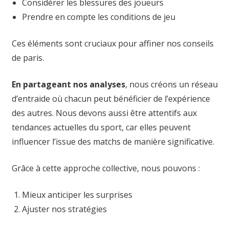
Considérer les blessures des joueurs
Prendre en compte les conditions de jeu
Ces éléments sont cruciaux pour affiner nos conseils
de paris.
En partageant nos analyses
, nous créons un réseau
d’entraide où chacun peut bénéficier de l’expérience
des autres. Nous devons aussi être attentifs aux
tendances actuelles du sport, car elles peuvent
influencer l’issue des matchs de manière significative.
Grâce à cette approche collective, nous pouvons :
Mieux anticiper les surprises
Ajuster nos stratégies