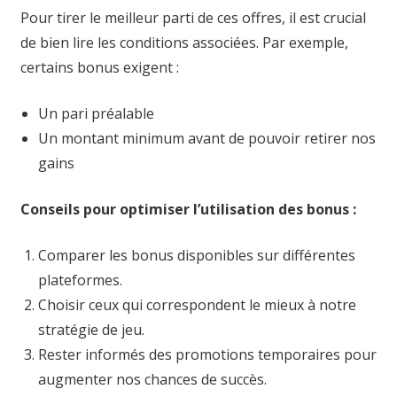
Pour tirer le meilleur parti de ces offres, il est crucial
de bien lire les conditions associées. Par exemple,
certains bonus exigent :
Un pari préalable
Un montant minimum avant de pouvoir retirer nos
gains
Conseils pour optimiser l’utilisation des bonus :
Comparer les bonus disponibles sur différentes
plateformes.
Choisir ceux qui correspondent le mieux à notre
stratégie de jeu.
Rester informés des promotions temporaires pour
augmenter nos chances de succès.